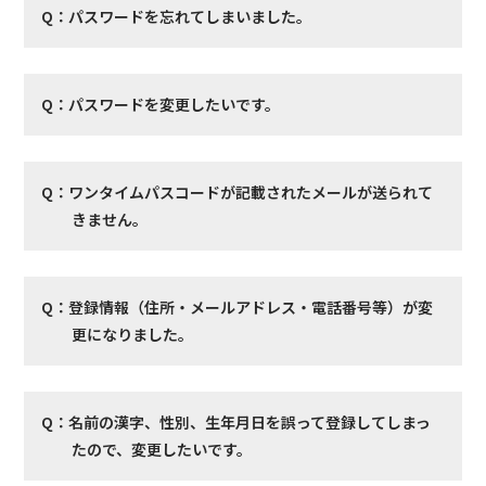
Q：パスワードを忘れてしまいました。
Q：パスワードを変更したいです。
Q：ワンタイムパスコードが記載されたメールが送られて
きません。
Q：登録情報（住所・メールアドレス・電話番号等）が変
更になりました。
Q：名前の漢字、性別、生年月日を誤って登録してしまっ
たので、変更したいです。