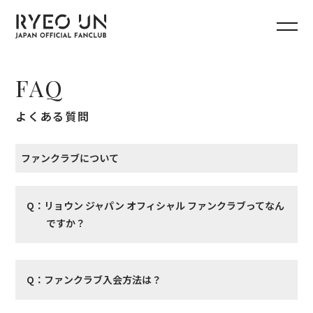
FAQ
よくある質問
ファンクラブについて
Q：リョウン ジャパン オフィシャル ファンクラブってなん
ですか？
Q：ファンクラブ入会方法は？