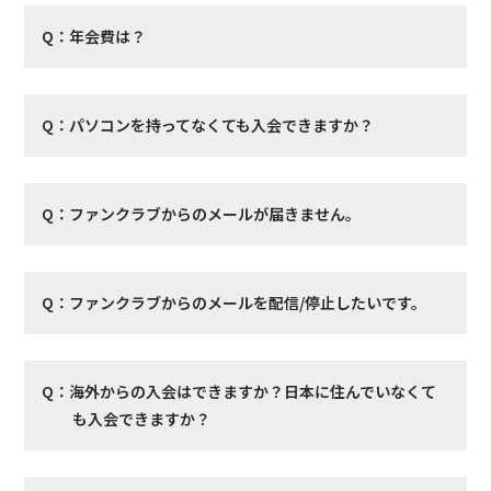
Q：年会費は？
Q：パソコンを持ってなくても入会できますか？
Q：ファンクラブからのメールが届きません。
Q：ファンクラブからのメールを配信/停止したいです。
Q：海外からの入会はできますか？日本に住んでいなくて
も入会できますか？